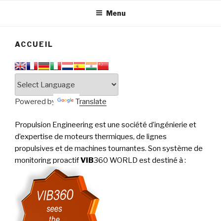
tournantes
PERFORMANCE
Menu
ACCUEIL
Powered by
Translate
Propulsion Engineering est une société d’ingénierie et
d’expertise de moteurs thermiques, de lignes
propulsives et de machines tournantes. Son système de
monitoring proactif
VIB
360 WORLD est destiné à
: