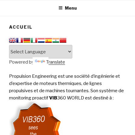
tournantes
PERFORMANCE
Menu
ACCUEIL
Powered by
Translate
Propulsion Engineering est une société d’ingénierie et
d’expertise de moteurs thermiques, de lignes
propulsives et de machines tournantes. Son système de
monitoring proactif
VIB
360 WORLD est destiné à
: