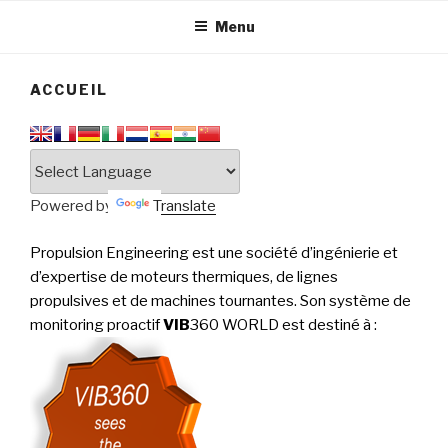
tournantes
PERFORMANCE
Menu
ACCUEIL
Powered by
Translate
Propulsion Engineering est une société d’ingénierie et
d’expertise de moteurs thermiques, de lignes
propulsives et de machines tournantes. Son système de
monitoring proactif
VIB
360 WORLD est destiné à
: