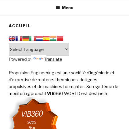
tournantes
PERFORMANCE
Menu
ACCUEIL
Powered by
Translate
Propulsion Engineering est une société d’ingénierie et
d’expertise de moteurs thermiques, de lignes
propulsives et de machines tournantes. Son système de
monitoring proactif
VIB
360 WORLD est destiné à
: