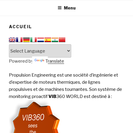
tournantes
PERFORMANCE
Menu
ACCUEIL
Powered by
Translate
Propulsion Engineering est une société d’ingénierie et
d’expertise de moteurs thermiques, de lignes
propulsives et de machines tournantes. Son système de
monitoring proactif
VIB
360 WORLD est destiné à
: