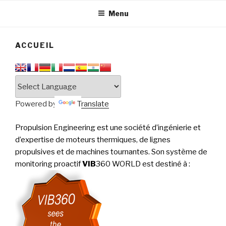
tournantes
PERFORMANCE
Menu
ACCUEIL
Powered by
Translate
Propulsion Engineering est une société d’ingénierie et
d’expertise de moteurs thermiques, de lignes
propulsives et de machines tournantes. Son système de
monitoring proactif
VIB
360 WORLD est destiné à
: