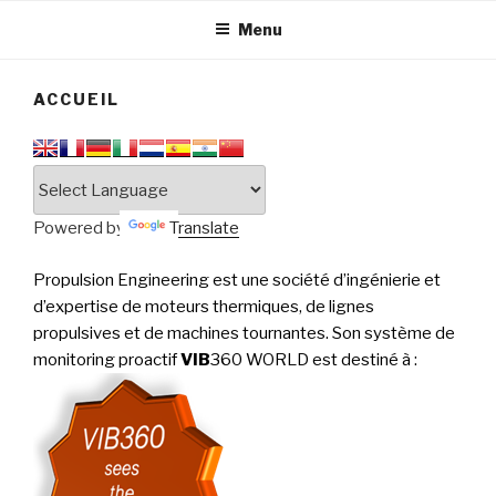
tournantes
PERFORMANCE
Menu
ACCUEIL
Powered by
Translate
Propulsion Engineering est une société d’ingénierie et
d’expertise de moteurs thermiques, de lignes
propulsives et de machines tournantes. Son système de
monitoring proactif
VIB
360 WORLD est destiné à
: