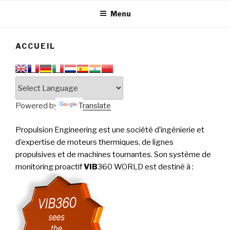
tournantes
PERFORMANCE
Menu
ACCUEIL
Powered by
Translate
Propulsion Engineering est une société d’ingénierie et
d’expertise de moteurs thermiques, de lignes
propulsives et de machines tournantes. Son système de
monitoring proactif
VIB
360 WORLD est destiné à
: