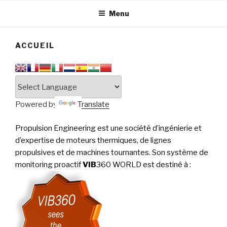
tournantes
PERFORMANCE
Menu
ACCUEIL
Powered by
Translate
Propulsion Engineering est une société d’ingénierie et
d’expertise de moteurs thermiques, de lignes
propulsives et de machines tournantes. Son système de
monitoring proactif
VIB
360 WORLD est destiné à
: