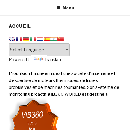
tournantes
PERFORMANCE
Menu
ACCUEIL
Powered by
Translate
Propulsion Engineering est une société d’ingénierie et
d’expertise de moteurs thermiques, de lignes
propulsives et de machines tournantes. Son système de
monitoring proactif
VIB
360 WORLD est destiné à
: