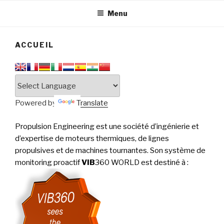
tournantes
PERFORMANCE
Menu
ACCUEIL
Powered by
Translate
Propulsion Engineering est une société d’ingénierie et
d’expertise de moteurs thermiques, de lignes
propulsives et de machines tournantes. Son système de
monitoring proactif
VIB
360 WORLD est destiné à
: