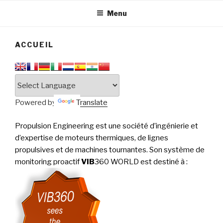
tournantes
PERFORMANCE
Menu
ACCUEIL
Powered by
Translate
Propulsion Engineering est une société d’ingénierie et
d’expertise de moteurs thermiques, de lignes
propulsives et de machines tournantes. Son système de
monitoring proactif
VIB
360 WORLD est destiné à
: