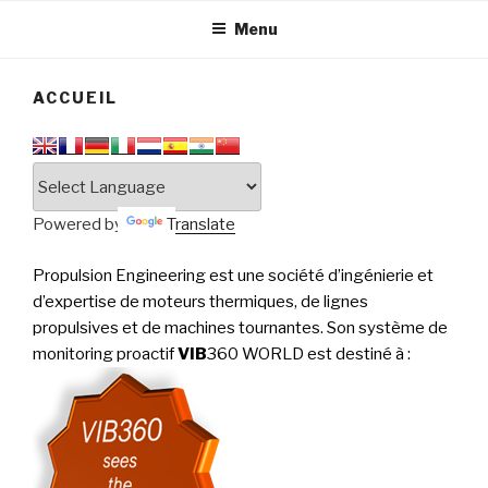
tournantes
PERFORMANCE
Menu
ACCUEIL
Powered by
Translate
Propulsion Engineering est une société d’ingénierie et
d’expertise de moteurs thermiques, de lignes
propulsives et de machines tournantes. Son système de
monitoring proactif
VIB
360 WORLD est destiné à
: