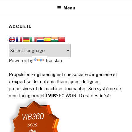
tournantes
PERFORMANCE
Menu
ACCUEIL
Powered by
Translate
Propulsion Engineering est une société d’ingénierie et
d’expertise de moteurs thermiques, de lignes
propulsives et de machines tournantes. Son système de
monitoring proactif
VIB
360 WORLD est destiné à
: