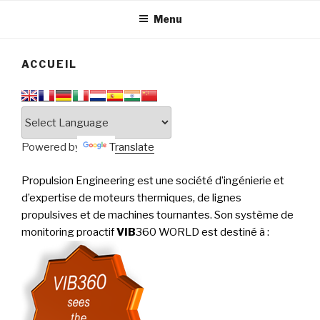
tournantes
PERFORMANCE
Menu
ACCUEIL
Powered by
Translate
Propulsion Engineering est une société d’ingénierie et
d’expertise de moteurs thermiques, de lignes
propulsives et de machines tournantes. Son système de
monitoring proactif
VIB
360 WORLD est destiné à
: