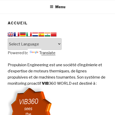
tournantes
PERFORMANCE
Menu
ACCUEIL
Powered by
Translate
Propulsion Engineering est une société d’ingénierie et
d’expertise de moteurs thermiques, de lignes
propulsives et de machines tournantes. Son système de
monitoring proactif
VIB
360 WORLD est destiné à
: