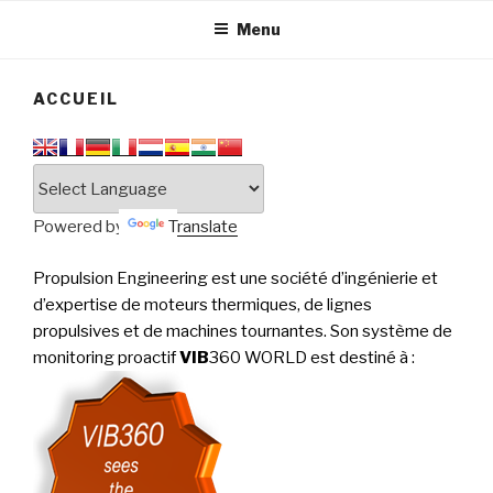
tournantes
PERFORMANCE
Menu
ACCUEIL
Powered by
Translate
Propulsion Engineering est une société d’ingénierie et
d’expertise de moteurs thermiques, de lignes
propulsives et de machines tournantes. Son système de
monitoring proactif
VIB
360 WORLD est destiné à
: