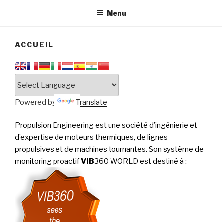
tournantes
PERFORMANCE
Menu
ACCUEIL
Powered by
Translate
Propulsion Engineering est une société d’ingénierie et
d’expertise de moteurs thermiques, de lignes
propulsives et de machines tournantes. Son système de
monitoring proactif
VIB
360 WORLD est destiné à
: