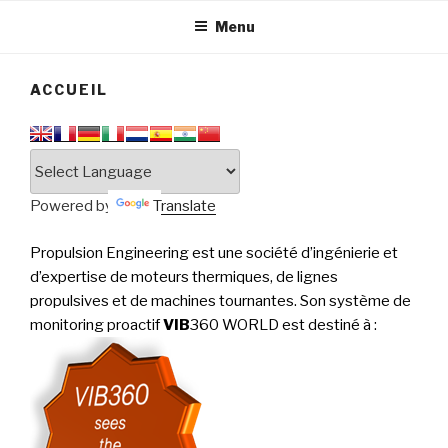
tournantes
PERFORMANCE
Menu
ACCUEIL
Powered by
Translate
Propulsion Engineering est une société d’ingénierie et
d’expertise de moteurs thermiques, de lignes
propulsives et de machines tournantes. Son système de
monitoring proactif
VIB
360 WORLD est destiné à
: