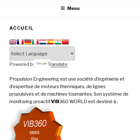
tournantes
PERFORMANCE
Menu
ACCUEIL
Powered by
Translate
Propulsion Engineering est une société d’ingénierie et
d’expertise de moteurs thermiques, de lignes
propulsives et de machines tournantes. Son système de
monitoring proactif
VIB
360 WORLD est destiné à
: