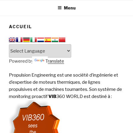
tournantes
PERFORMANCE
Menu
ACCUEIL
Powered by
Translate
Propulsion Engineering est une société d’ingénierie et
d’expertise de moteurs thermiques, de lignes
propulsives et de machines tournantes. Son système de
monitoring proactif
VIB
360 WORLD est destiné à
: