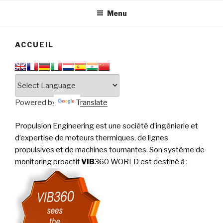
tournantes
PERFORMANCE
Menu
ACCUEIL
Powered by
Translate
Propulsion Engineering est une société d’ingénierie et
d’expertise de moteurs thermiques, de lignes
propulsives et de machines tournantes. Son système de
monitoring proactif
VIB
360 WORLD est destiné à
: