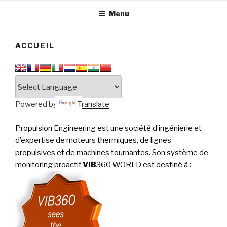
tournantes
PERFORMANCE
Menu
ACCUEIL
Powered by
Translate
Propulsion Engineering est une société d’ingénierie et
d’expertise de moteurs thermiques, de lignes
propulsives et de machines tournantes. Son système de
monitoring proactif
VIB
360 WORLD est destiné à
: