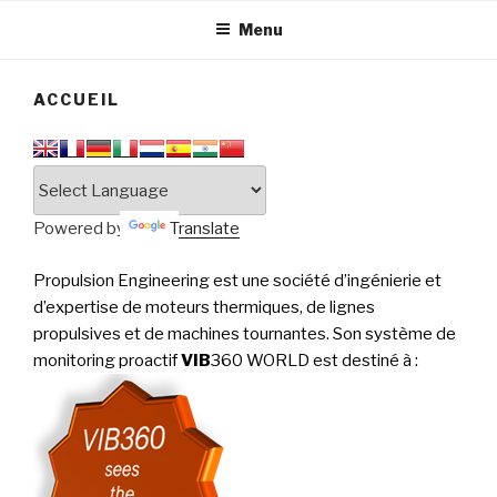
tournantes
PERFORMANCE
Menu
ACCUEIL
Powered by
Translate
Propulsion Engineering est une société d’ingénierie et
d’expertise de moteurs thermiques, de lignes
propulsives et de machines tournantes. Son système de
monitoring proactif
VIB
360 WORLD est destiné à
: