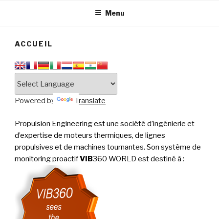
tournantes
PERFORMANCE
Menu
ACCUEIL
Powered by
Translate
Propulsion Engineering est une société d’ingénierie et
d’expertise de moteurs thermiques, de lignes
propulsives et de machines tournantes. Son système de
monitoring proactif
VIB
360 WORLD est destiné à
: