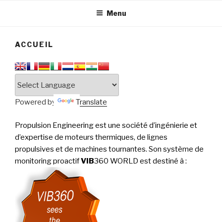
tournantes
PERFORMANCE
Menu
ACCUEIL
Powered by
Translate
Propulsion Engineering est une société d’ingénierie et
d’expertise de moteurs thermiques, de lignes
propulsives et de machines tournantes. Son système de
monitoring proactif
VIB
360 WORLD est destiné à
: