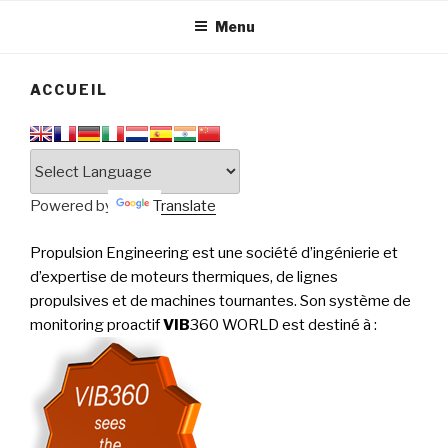
tournantes
PERFORMANCE
Menu
ACCUEIL
Powered by
Translate
Propulsion Engineering est une société d’ingénierie et
d’expertise de moteurs thermiques, de lignes
propulsives et de machines tournantes. Son système de
monitoring proactif
VIB
360 WORLD est destiné à
: