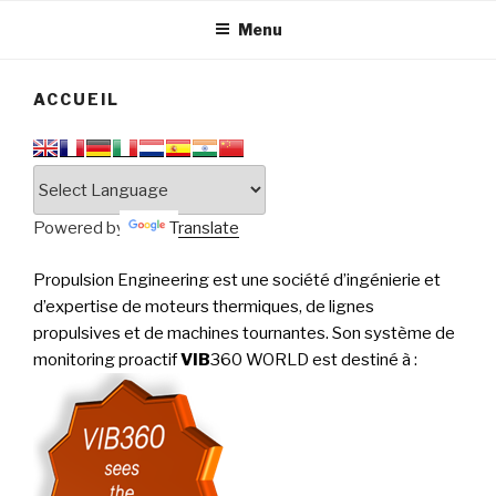
tournantes
PERFORMANCE
Menu
ACCUEIL
Powered by
Translate
Propulsion Engineering est une société d’ingénierie et
d’expertise de moteurs thermiques, de lignes
propulsives et de machines tournantes. Son système de
monitoring proactif
VIB
360 WORLD est destiné à
: