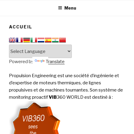
tournantes
PERFORMANCE
Menu
ACCUEIL
Powered by
Translate
Propulsion Engineering est une société d’ingénierie et
d’expertise de moteurs thermiques, de lignes
propulsives et de machines tournantes. Son système de
monitoring proactif
VIB
360 WORLD est destiné à
: