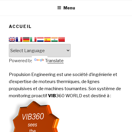
tournantes
PERFORMANCE
Menu
ACCUEIL
Powered by
Translate
Propulsion Engineering est une société d’ingénierie et
d’expertise de moteurs thermiques, de lignes
propulsives et de machines tournantes. Son système de
monitoring proactif
VIB
360 WORLD est destiné à
: