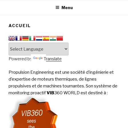
tournantes
PERFORMANCE
Menu
ACCUEIL
Powered by
Translate
Propulsion Engineering est une société d’ingénierie et
d’expertise de moteurs thermiques, de lignes
propulsives et de machines tournantes. Son système de
monitoring proactif
VIB
360 WORLD est destiné à
: