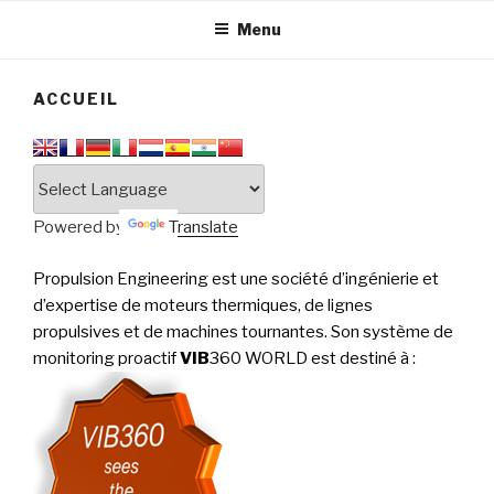
tournantes
PERFORMANCE
Menu
ACCUEIL
Powered by
Translate
Propulsion Engineering est une société d’ingénierie et
d’expertise de moteurs thermiques, de lignes
propulsives et de machines tournantes. Son système de
monitoring proactif
VIB
360 WORLD est destiné à
: