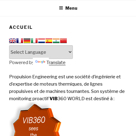
tournantes
PERFORMANCE
Menu
ACCUEIL
Powered by
Translate
Propulsion Engineering est une société d’ingénierie et
d’expertise de moteurs thermiques, de lignes
propulsives et de machines tournantes. Son système de
monitoring proactif
VIB
360 WORLD est destiné à
: