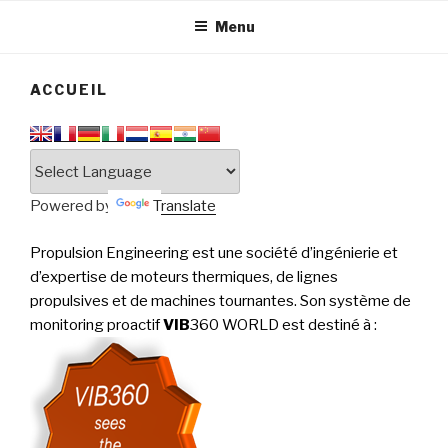
tournantes
PERFORMANCE
Menu
ACCUEIL
Powered by
Translate
Propulsion Engineering est une société d’ingénierie et
d’expertise de moteurs thermiques, de lignes
propulsives et de machines tournantes. Son système de
monitoring proactif
VIB
360 WORLD est destiné à
: