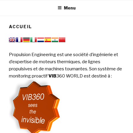
tournantes
PERFORMANCE
Menu
ACCUEIL
Propulsion Engineering est une société d’ingénierie et
d’expertise de moteurs thermiques, de lignes
propulsives et de machines tournantes. Son système de
monitoring proactif
VIB
360 WORLD est destiné à
: