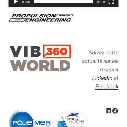
00:00
01:58
Suivez notre
actualité sur les
réseaux
LinkedIn
et
Facebook
Linked
Face