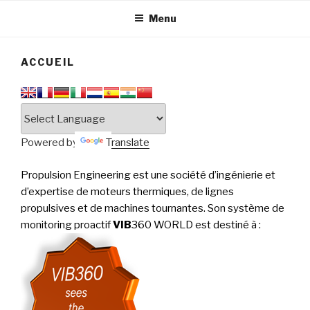
tournantes
PERFORMANCE
Menu
ACCUEIL
Powered by
Translate
Propulsion Engineering est une société d’ingénierie et
d’expertise de moteurs thermiques, de lignes
propulsives et de machines tournantes. Son système de
monitoring proactif
VIB
360 WORLD est destiné à
: