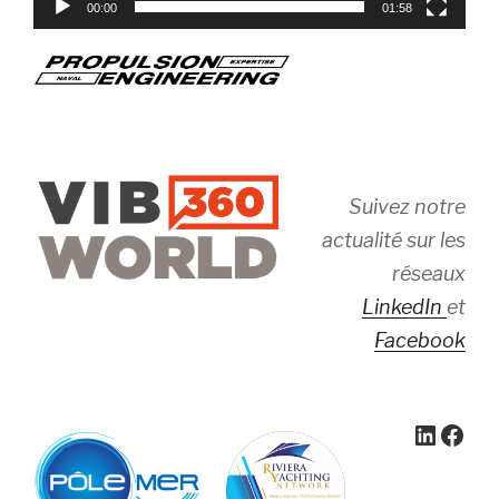
00:00
01:58
Suivez notre
actualité sur les
réseaux
LinkedIn
et
Facebook
Linked
Face