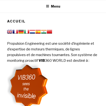
tournantes
PERFORMANCE
Menu
ACCUEIL
Propulsion Engineering est une société d’ingénierie et
d’expertise de moteurs thermiques, de lignes
propulsives et de machines tournantes. Son système de
monitoring proactif
VIB
360 WORLD est destiné à
: