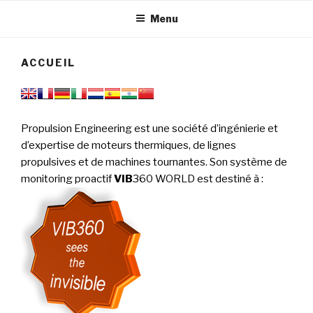
tournantes
PERFORMANCE
Menu
ACCUEIL
Propulsion Engineering est une société d’ingénierie et
d’expertise de moteurs thermiques, de lignes
propulsives et de machines tournantes. Son système de
monitoring proactif
VIB
360 WORLD est destiné à
: