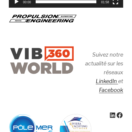
00:00
01:58
Suivez notre
actualité sur les
réseaux
LinkedIn
et
Facebook
Linked
Face