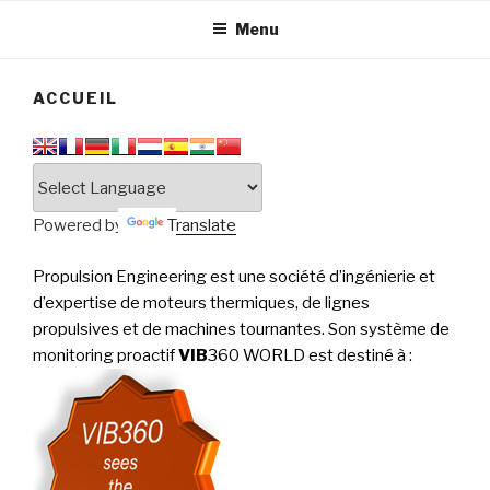
tournantes
PERFORMANCE
Menu
ACCUEIL
Powered by
Translate
Propulsion Engineering est une société d’ingénierie et
d’expertise de moteurs thermiques, de lignes
propulsives et de machines tournantes. Son système de
monitoring proactif
VIB
360 WORLD est destiné à
: