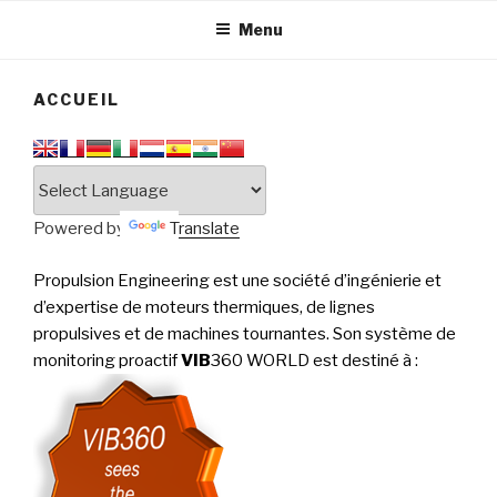
tournantes
PERFORMANCE
Menu
ACCUEIL
Powered by
Translate
Propulsion Engineering est une société d’ingénierie et
d’expertise de moteurs thermiques, de lignes
propulsives et de machines tournantes. Son système de
monitoring proactif
VIB
360 WORLD est destiné à
: