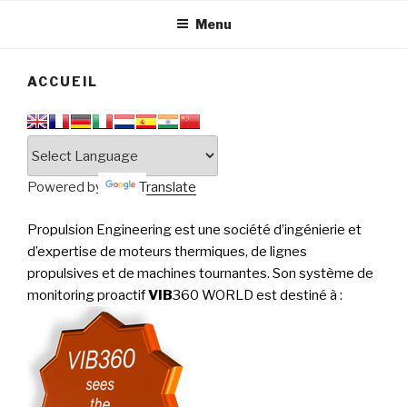
tournantes
PERFORMANCE
Menu
ACCUEIL
Powered by
Translate
Propulsion Engineering est une société d’ingénierie et
d’expertise de moteurs thermiques, de lignes
propulsives et de machines tournantes. Son système de
monitoring proactif
VIB
360 WORLD est destiné à
: