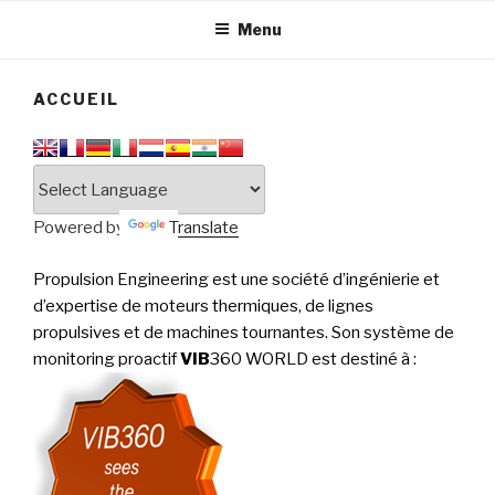
tournantes
PERFORMANCE
Menu
ACCUEIL
Powered by
Translate
Propulsion Engineering est une société d’ingénierie et
d’expertise de moteurs thermiques, de lignes
propulsives et de machines tournantes. Son système de
monitoring proactif
VIB
360 WORLD est destiné à
: