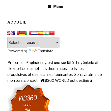
tournantes
PERFORMANCE
Menu
ACCUEIL
Powered by
Translate
Propulsion Engineering est une société d’ingénierie et
d’expertise de moteurs thermiques, de lignes
propulsives et de machines tournantes. Son système de
monitoring proactif
VIB
360 WORLD est destiné à
: