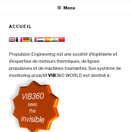
tournantes
PERFORMANCE
Menu
ACCUEIL
Propulsion Engineering est une société d’ingénierie et
d’expertise de moteurs thermiques, de lignes
propulsives et de machines tournantes. Son système de
monitoring proactif
VIB
360 WORLD est destiné à
: