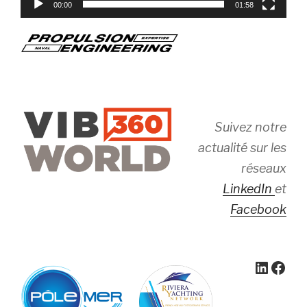
00:00
01:58
Suivez notre
actualité sur les
réseaux
LinkedIn
et
Facebook
Linked
Face