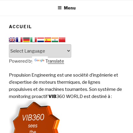
tournantes
PERFORMANCE
Menu
ACCUEIL
Powered by
Translate
Propulsion Engineering est une société d’ingénierie et
d’expertise de moteurs thermiques, de lignes
propulsives et de machines tournantes. Son système de
monitoring proactif
VIB
360 WORLD est destiné à
: