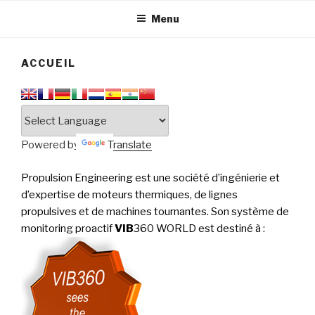
tournantes
PERFORMANCE
Menu
ACCUEIL
Powered by
Translate
Propulsion Engineering est une société d’ingénierie et
d’expertise de moteurs thermiques, de lignes
propulsives et de machines tournantes. Son système de
monitoring proactif
VIB
360 WORLD est destiné à
: