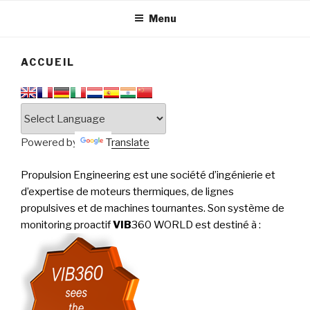
tournantes
PERFORMANCE
Menu
ACCUEIL
Powered by
Translate
Propulsion Engineering est une société d’ingénierie et
d’expertise de moteurs thermiques, de lignes
propulsives et de machines tournantes. Son système de
monitoring proactif
VIB
360 WORLD est destiné à
: