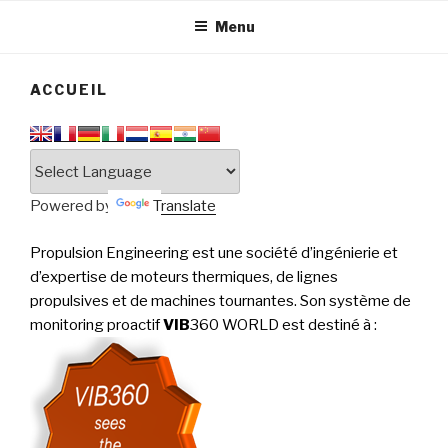
tournantes
PERFORMANCE
Menu
ACCUEIL
Powered by
Translate
Propulsion Engineering est une société d’ingénierie et
d’expertise de moteurs thermiques, de lignes
propulsives et de machines tournantes. Son système de
monitoring proactif
VIB
360 WORLD est destiné à
: