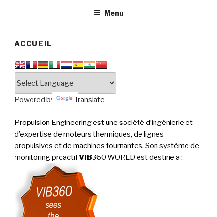
tournantes
PERFORMANCE
Menu
ACCUEIL
Powered by
Translate
Propulsion Engineering est une société d’ingénierie et
d’expertise de moteurs thermiques, de lignes
propulsives et de machines tournantes. Son système de
monitoring proactif
VIB
360 WORLD est destiné à
: