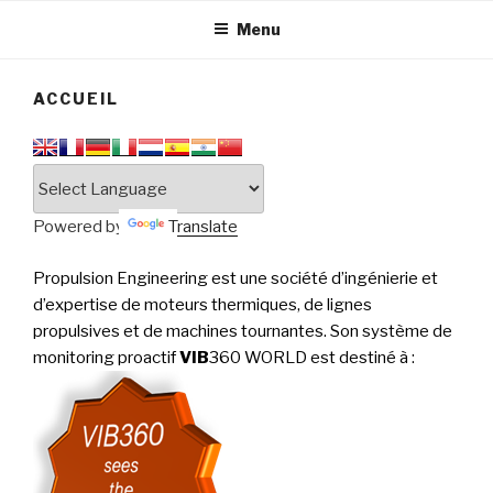
tournantes
PERFORMANCE
Menu
ACCUEIL
Powered by
Translate
Propulsion Engineering est une société d’ingénierie et
d’expertise de moteurs thermiques, de lignes
propulsives et de machines tournantes. Son système de
monitoring proactif
VIB
360 WORLD est destiné à
: